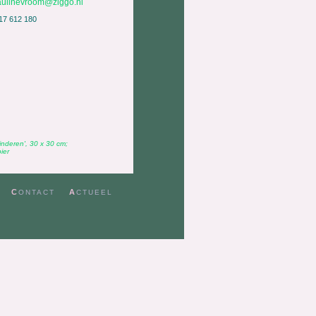
aulinevroom@ziggo.nl
17 612 180
inderen', 30 x 30 cm;
ier
C
A
ONTACT
CTUEEL