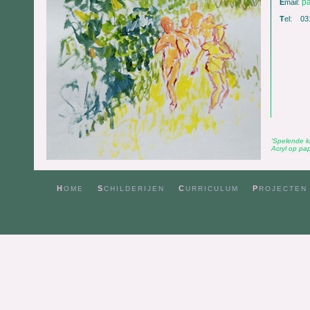
p
E
mail:
T
el: 03
'Spelende k
Acryl op pap
H
S
C
P
OME
CHILDERIJEN
URRICULUM
ROJECTEN